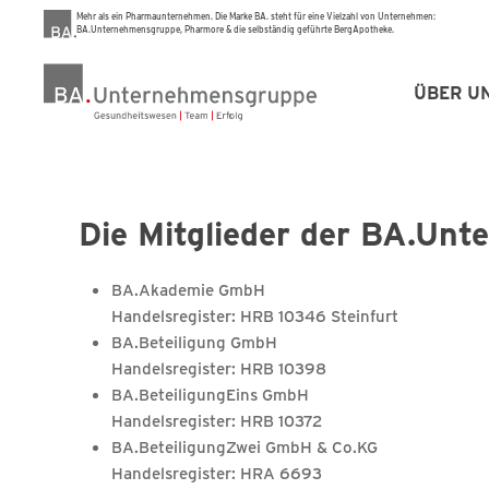
Mehr als ein Pharmaunternehmen. Die Marke BA. steht für eine Vielzahl von Unternehmen:
BA.Unternehmensgruppe, Pharmore & die selbständig geführte BergApotheke.
ÜBER U
Die Mitglieder der BA.Un
BA.Akademie GmbH
Handelsregister: HRB 10346 Steinfurt
BA.Beteiligung GmbH
Handelsregister: HRB 10398
BA.BeteiligungEins GmbH
Handelsregister: HRB 10372
BA.BeteiligungZwei GmbH & Co.KG
Handelsregister: HRA 6693