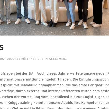
s
GUST 2023
. VERÖFFENTLICHT IN
ALLGEMEIN
.
ufsleben bei der BA.. Auch dieses Jahr erwartete unsere neuen 
d Informationsvermittlung eingeführt haben. Die Einführungswoc
gespickt mit Teambuildingmaßnahmen, die das erste Lehrjahr u
 Vorträge, durch externe und interne Referenten wurde dem erste
. Neben der Vorstellung vom Innendienst bis zur Logistik, gab e
zum Kniggetraining konnten unsere Azubis ihre Kompetenzen und
d in den Kletterwald in Ibbenbüren. Nun sind unsere neuen Azubi