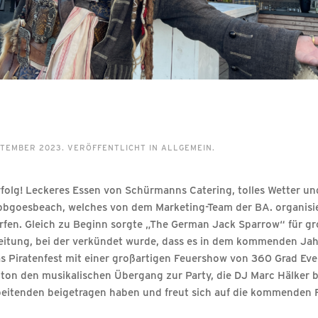
EPTEMBER 2023
. VERÖFFENTLICHT IN
ALLGEMEIN
.
olg! Leckeres Essen von Schürmanns Catering, tolles Wetter und
bbgoesbeach, welches von dem Marketing-Team der BA. organisi
orfen. Gleich zu Beginn sorgte „The German Jack Sparrow“ für g
itung, bei der verkündet wurde, dass es in dem kommenden Jahr 
as Piratenfest mit einer großartigen Feuershow von 360 Grad Eve
on den musikalischen Übergang zur Party, die DJ Marc Hälker bi
arbeitenden beigetragen haben und freut sich auf die kommenden 