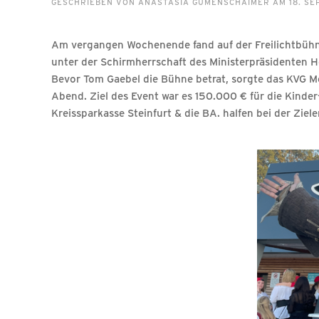
GESCHRIEBEN VON
ANASTASIA GUMENSCHAIMER
AM
18. S
Am vergangen Wochenende fand auf der Freilichtbühne
unter der Schirmherrschaft des Ministerpräsidenten 
Bevor Tom Gaebel die Bühne betrat, sorgte das KVG Me
Abend. Ziel des Event war es 150.000 € für die Kind
Kreissparkasse Steinfurt & die BA. halfen bei der Ziel