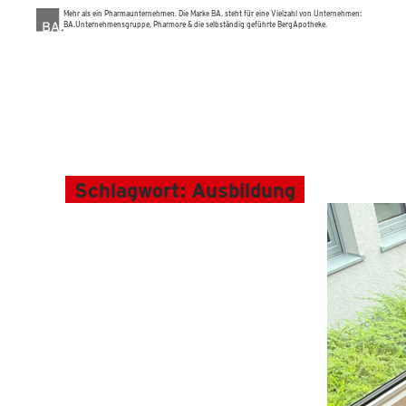
Mehr als ein Pharmaunternehmen. Die Marke BA. steht für eine Vielzahl von Unternehmen:
BA.Unternehmensgruppe, Pharmore & die selbständig geführte BergApotheke.
ÜBER U
Schlagwort:
Ausbildung